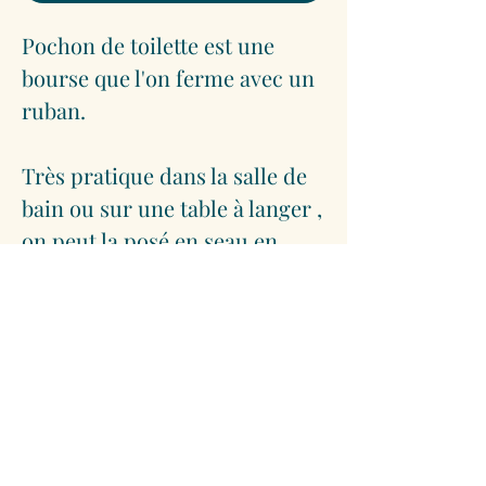
Pochon de toilette est une
bourse que l'on ferme avec un
ruban.
Très pratique dans la salle de
bain ou sur une table à langer ,
on peut la posé en seau en
retournant le haut.
Personnalisable
Dimension : 22cm (hauteur
sous le ruban de serrage) /20
cm diamètre