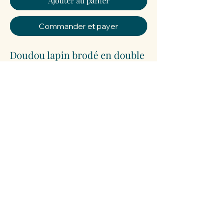
Ajouter au panier
Commander et payer
Doudou lapin brodé en double
gaze de coton. Fabriqué
artisanalement dans notre
atelier à Sarlat et brodé au
prénom de bébé pour un
cadeau de naissance unique et
plein de tendresse.
delinesarlat@gmail.com