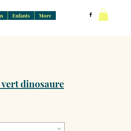
us
Enfants
More
 vert dinosaure
ce