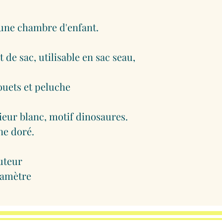
 une chambre d'enfant.
de sac, utilisable en sac seau,
jouets et peluche
rieur blanc, motif dinosaures.
ne doré.
uteur
ètre