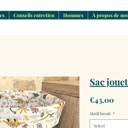
es
Conseils entretien
Hommes
À propos de no
Sac jouet
Pri
€43.00
Motif brodé
*
Select