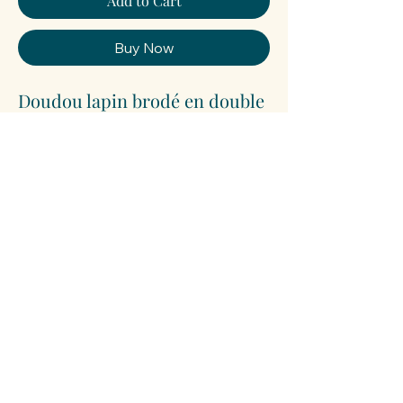
Add to Cart
Buy Now
Doudou lapin brodé en double
gaze de coton. Fabriqué
artisanalement dans notre
atelier à Sarlat et brodé au
prénom de bébé pour un
cadeau de naissance unique et
plein de tendresse.
delinesarlat@gmail.com